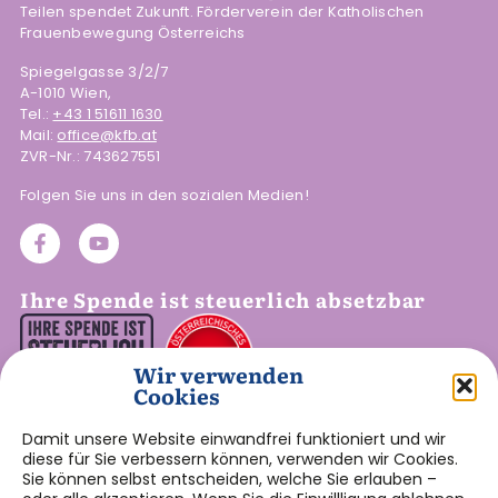
Teilen spendet Zukunft. Förderverein der Katholischen
Frauenbewegung Österreichs
Spiegelgasse 3/2/7
A-1010 Wien,
Tel.:
+43 1 51611 1630
Mail:
office@kfb.at
ZVR-Nr.: 743627551
Folgen Sie uns in den sozialen Medien!
Ihre Spende ist steuerlich absetzbar
Wir verwenden
Cookies
So setzen Sie Ihre Spende steuerlich ab.
Damit unsere Website einwandfrei funktioniert und wir
diese für Sie verbessern können, verwenden wir Cookies.
Aktuelles von der kfb
Sie können selbst entscheiden, welche Sie erlauben –