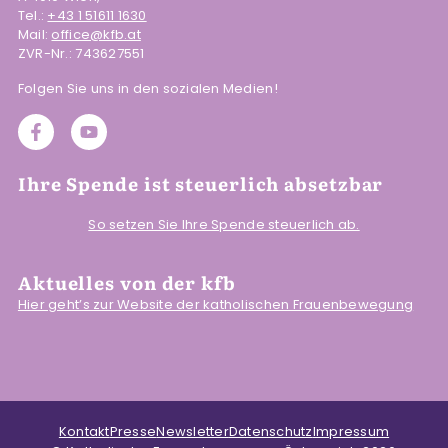
Tel.:
+43 1 51611 1630
Mail:
office@kfb.at
ZVR-Nr.: 743627551
Folgen Sie uns in den sozialen Medien!
Ihre Spende ist steuerlich absetzbar
So setzen Sie Ihre Spende steuerlich ab.
Aktuelles von der kfb
Hier geht’s zur Website der katholischen Frauenbewegung
Kontakt
Presse
Newsletter
Datenschutz
Impressum