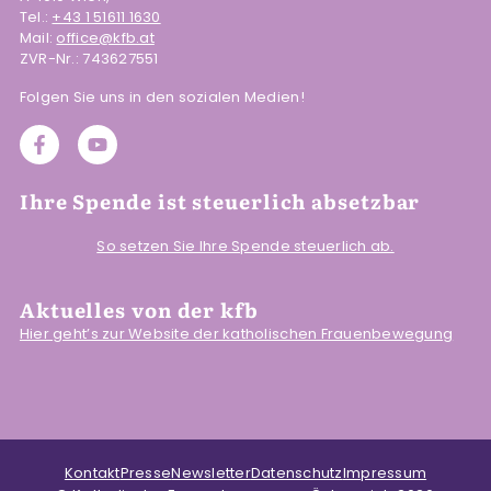
Tel.:
+43 1 51611 1630
Mail:
office@kfb.at
ZVR-Nr.: 743627551
Folgen Sie uns in den sozialen Medien!
Ihre Spende ist steuerlich absetzbar
So setzen Sie Ihre Spende steuerlich ab.
Aktuelles von der kfb
Hier geht’s zur Website der katholischen Frauenbewegung
Kontakt
Presse
Newsletter
Datenschutz
Impressum